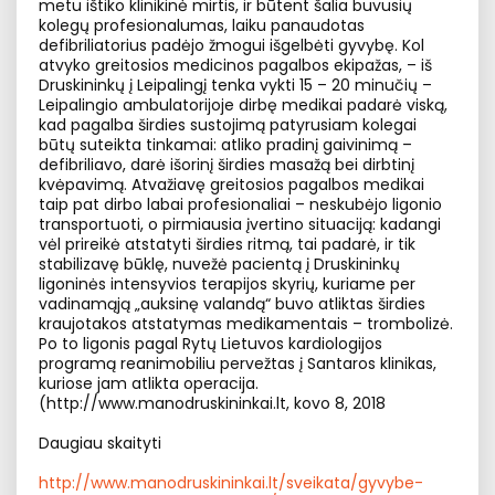
metu ištiko klinikinė mirtis, ir būtent šalia buvusių
kolegų profesionalumas, laiku panaudotas
defibriliatorius padėjo žmogui išgelbėti gyvybę. Kol
atvyko greitosios medicinos pagalbos ekipažas, – iš
Druskininkų į Leipalingį tenka vykti 15 – 20 minučių –
Leipalingio ambulatorijoje dirbę medikai padarė viską,
kad pagalba širdies sustojimą patyrusiam kolegai
būtų suteikta tinkamai: atliko pradinį gaivinimą –
defibriliavo, darė išorinį širdies masažą bei dirbtinį
kvėpavimą. Atvažiavę greitosios pagalbos medikai
taip pat dirbo labai profesionaliai – neskubėjo ligonio
transportuoti, o pirmiausia įvertino situaciją: kadangi
vėl prireikė atstatyti širdies ritmą, tai padarė, ir tik
stabilizavę būklę, nuvežė pacientą į Druskininkų
ligoninės intensyvios terapijos skyrių, kuriame per
vadinamąją „auksinę valandą“ buvo atliktas širdies
kraujotakos atstatymas medikamentais – trombolizė.
Po to ligonis pagal Rytų Lietuvos kardiologijos
programą reanimobiliu pervežtas į Santaros klinikas,
kuriose jam atlikta operacija.
(http://www.manodruskininkai.lt, kovo 8, 2018
Daugiau skaityti
http://www.manodruskininkai.lt/sveikata/gyvybe-