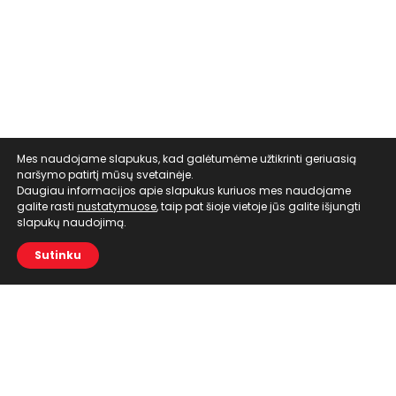
Mes naudojame slapukus, kad galėtumėme užtikrinti geriuasią
naršymo patirtį mūsų svetainėje.
Daugiau informacijos apie slapukus kuriuos mes naudojame
galite rasti
nustatymuose
, taip pat šioje vietoje jūs galite išjungti
slapukų naudojimą.
Sutinku