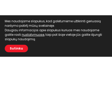
Mes naudojame slapukus, kad galėtumėme užtikrinti geriuasią
naršymo patirtį mūsų svetainėje.
Daugiau informacijos apie slapukus kuriuos mes naudojame
galite rasti
nustatymuose
, taip pat šioje vietoje jūs galite išjungti
slapukų naudojimą.
Sutinku
Meniu
Defibriliatoriai
Priedai
Paslaugos