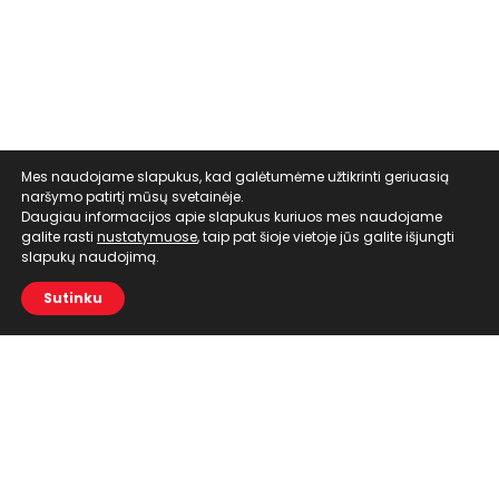
Mes naudojame slapukus, kad galėtumėme užtikrinti geriuasią
naršymo patirtį mūsų svetainėje.
Daugiau informacijos apie slapukus kuriuos mes naudojame
galite rasti
nustatymuose
, taip pat šioje vietoje jūs galite išjungti
slapukų naudojimą.
Sutinku
Meniu