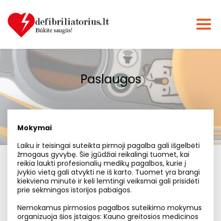
Paslaugos
Mokymai
Laiku ir teisingai suteikta pirmoji pagalba gali išgelbėti
žmogaus gyvybę. Šie įgūdžiai reikalingi tuomet, kai
reikia laukti profesionalių medikų pagalbos, kurie į
įvykio vietą gali atvykti ne iš karto. Tuomet yra brangi
kiekviena minutė ir keli lemtingi veiksmai gali prisidėti
prie sėkmingos istorijos pabaigos.
Nemokamus pirmosios pagalbos suteikimo mokymus
organizuoja šios įstaigos: Kauno greitosios medicinos